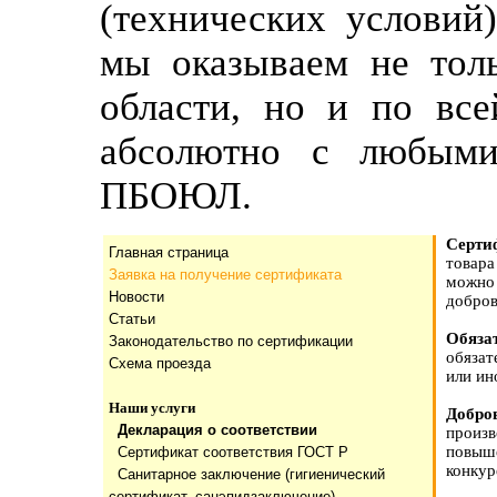
(технических условий
мы оказываем не тол
области, но и по все
абсолютно с любыми
ПБОЮЛ.
Cерти
Главная страница
товар
Заявка на получение сертификата
можно
Новости
добров
Статьи
Обяза
Законодательство по сертификации
обязат
Схема проезда
или ин
Наши услуги
Добро
Декларация о соответствии
произ
повыш
Сертификат соответствия ГОСТ Р
конкур
Санитарное заключение (гигиенический
сертификат, санэпидзаключение)