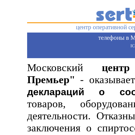
центр оперативной с
телефоны в М
I
Московский
цент
Премьер"
- оказывает
деклараций о соо
товаров, оборудов
деятельности. Отказн
заключения о спиртос