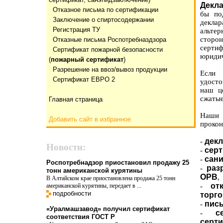
Декла
Отказнoе письма по сертификации
бы по
Заключение о спиртосодержании
декла
Регистрация ТУ
альтер
сторо
Отказные письма Роспотребназдзора
сертиф
Сертификат пожарной безопасности
юридич
(
пожарный сертификат
)
Разрешение на ввоз/вывоз продукции
Если 
Сертификат ЕВРО 2
удосто
наш ц
сжатые
Главная страница
Наши 
Добавить сайт в избранное
прокон
дек
-
Новости:
серт
-
сани
-
Роспотребнадзор приостановил продажу 25
раз
-
тонн американской курятины
ОРВ
,
В Алтайском крае приостановлена продажа 25 тонн
от
американской курятины, передает в ...
-
подробности
торг
пись
-
«Уралмашзавод» получил сертификат
с
-
соответствия ГОСТ Р
серт