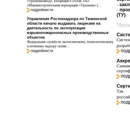
«Уралмашзавод», входящий в состав ЗАО
закл
-
«Машиностроительная корпорация «Уралмаш» (...
пров
подробности
-
(ТУ)
.
Управление Ростехнадзора по Тюменской
области начало выдавать лицензии на
Чита
деятельность по эксплуатации
взрывопожароопасных производственных
Сист
объектов
Систе
Федеральная служба по экологическому, технологическому
разраб
и атомному надзору своим ...
под
подробности
Аккре
Самым
сертиф
под
Серт
Так н
россий
под