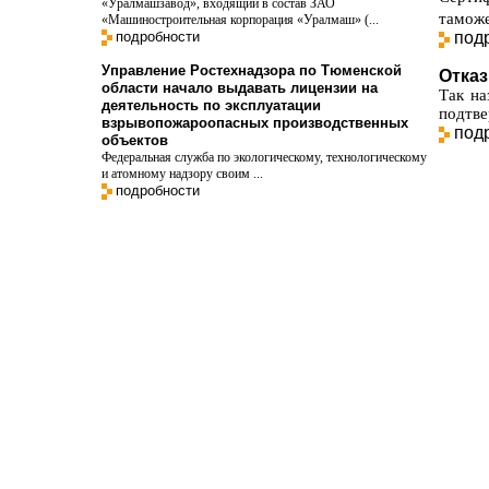
«Уралмашзавод», входящий в состав ЗАО
таможе
«Машиностроительная корпорация «Уралмаш» (...
подробности
под
Управление Ростехнадзора по Тюменской
Отка
области начало выдавать лицензии на
Так на
деятельность по эксплуатации
подтве
взрывопожароопасных производственных
под
объектов
Федеральная служба по экологическому, технологическому
и атомному надзору своим ...
подробности