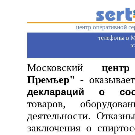
центр оперативной с
телефоны в М
I
Московский
цент
Премьер"
- оказывает
деклараций о соо
товаров, оборудов
деятельности. Отказн
заключения о спиртос