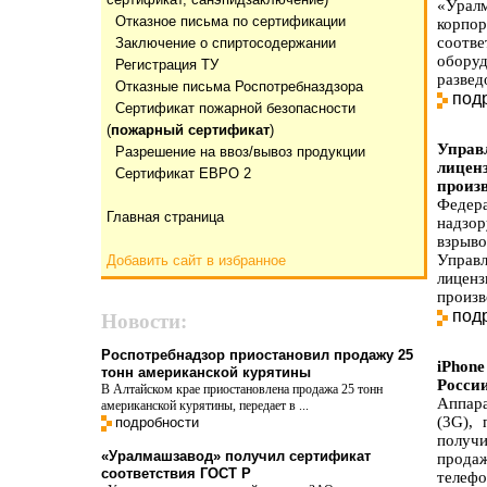
«Урал
Отказнoе письма по сертификации
корпо
соотв
Заключение о спиртосодержании
оборуд
Регистрация ТУ
развед
Отказные письма Роспотребназдзора
под
Сертификат пожарной безопасности
(
пожарный сертификат
)
Управ
Разрешение на ввоз/вывоз продукции
лицен
Сертификат ЕВРО 2
произ
Федера
Главная страница
надзо
взрыв
Управ
Добавить сайт в избранное
лицен
произв
под
Новости:
Роспотребнадзор приостановил продажу 25
iPhon
тонн американской курятины
Росси
В Алтайском крае приостановлена продажа 25 тонн
Аппара
американской курятины, передает в ...
(3G),
подробности
получ
«Уралмашзавод» получил сертификат
продаж
соответствия ГОСТ Р
телеф