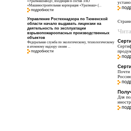
«Уралмашзавод», входящий в состав ЗАО
устано
«Машиностроительная корпорация «Уралмаш» (...
под
подробности
Управление Ростехнадзора по Тюменской
Стран
области начало выдавать лицензии на
деятельность по эксплуатации
Чита
взрывопожароопасных производственных
объектов
Серти
Федеральная служба по экологическому, технологическому
Серти
и атомному надзору своим ...
подробности
продук
под
Серт
Почти 
Россию
под
Получ
Для по
иностр
под