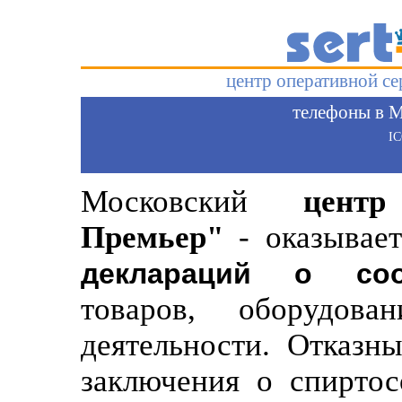
центр оперативной с
телефоны в М
I
Московский
цент
Премьер"
- оказывает
деклараций о соо
товаров, оборудов
деятельности. Отказн
заключения о спиртос