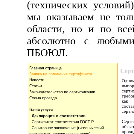
(технических условий
мы оказываем не тол
области, но и по все
абсолютно с любыми
ПБОЮЛ.
Главная страница
Серт
Заявка на получение сертификата
Новости
Одни
импор
Статьи
серти
Законодательство по сертификации
требо
Схема проезда
как 
соста
Наши услуги
серти
Декларация о соответствии
Серти
Сертификат соответствия ГОСТ Р
обяза
Санитарное заключение (гигиенический
прох
сертификат, санэпидзаключение)