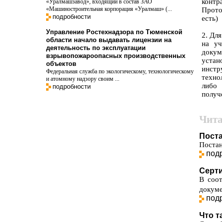
контр
«Уралмашзавод», входящий в состав ЗАО
«Машиностроительная корпорация «Уралмаш» (...
Прото
подробности
есть)
Управление Ростехнадзора по Тюменской
2. Дл
области начало выдавать лицензии на
на уч
деятельность по эксплуатации
докум
взрывопожароопасных производственных
устан
объектов
инстр
Федеральная служба по экологическому, технологическому
техно
и атомному надзору своим ...
либо
подробности
получ
Чита
Пост
Постан
под
Серт
В соо
докуме
под
Что т