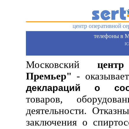
центр оперативной с
телефоны в М
I
Московский
цент
Премьер"
- оказывает
деклараций о соо
товаров, оборудов
деятельности. Отказн
заключения о спиртос