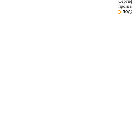
Сертиф
произв
под