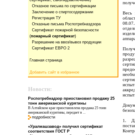
получ
Отказнoе письма по сертификации
Заключение о спиртосодержании
Весь 
Регистрация ТУ
облас
08.07
Отказные письма Роспотребназдзора
отдел
Сертификат пожарной безопасности
изде
(
пожарный сертификат
)
аппар
Разрешение на ввоз/вывоз продукции
Сертификат ЕВРО 2
Получ
прод
разр
Главная страница
серт
пред
Добавить сайт в избранное
необх
серти
испы
Новости:
аккр
испыт
Роспотребнадзор приостановил продажу 25
тонн американской курятины
Докум
В Алтайском крае приостановлена продажа 25 тонн
безоп
американской курятины, передает в ...
подробности
1. Д
поста
«Уралмашзавод» получил сертификат
Конт
соответствия ГОСТ Р