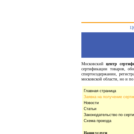
ц
Московский
центр сертиф
сертификации товаров, об
спиртосодержании, регист
московской области, но и 
Главная страница
Заявка на получение серт
Новости
Статьи
Законодательство по серт
Схема проезда
Наши услуги