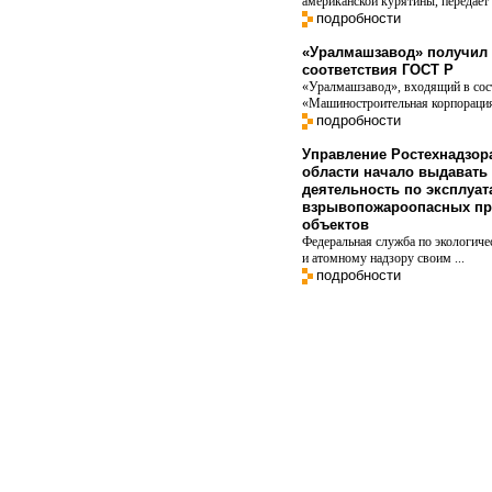
американской курятины, передает в
подробности
«Уралмашзавод» получил 
соответствия ГОСТ Р
«Уралмашзавод», входящий в со
«Машиностроительная корпорация
подробности
Управление Ростехнадзор
области начало выдавать
деятельность по эксплуат
взрывопожароопасных пр
объектов
Федеральная служба по экологиче
и атомному надзору своим ...
подробности