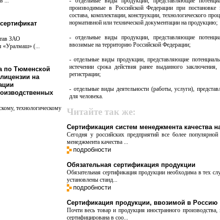
 ...
- отдельные виды продукции, представляющие потенциа
производимые в Российской Федерации при постановке 
состава, комплектации, конструкции, технологического про
нормативной или технической документации на продукцию;
сертификат
- отдельные виды продукции, представляющие потенциа
став ЗАО
ввозимые на территорию Российской Федерации;
 «Уралмаш» (...
- отдельные виды продукции, представляющие потенциаль
истечении срока действия ранее выданного заключения, 
а по Тюменской
регистрации;
 лицензии на
ации
- отдельные виды деятельности (работы, услуги), предста
оизводственных
для человека.
скому, технологическому
Читайте так же:
Сертификация систем менеджмента качества н
Сегодня у российских предприятий все более популярной 
менеджмента качества ...
подробности
Обязательная сертификация продукции
Обязательная сертификация продукции необходима в тех случ
установлены станд...
подробности
Сертификация продукции, ввозимой в Россию
Почти весь товар и продукция иностранного производства,
сертифицирована в соо...