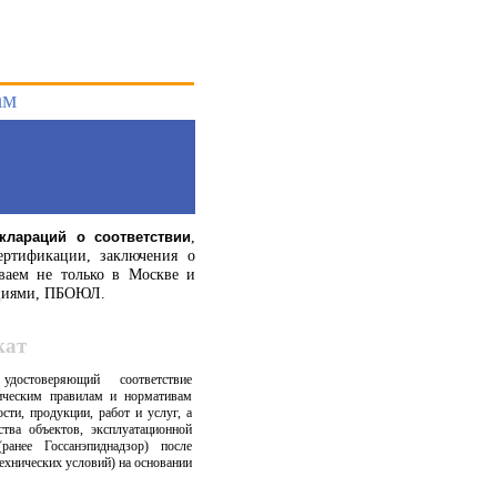
ам
,
клараций о соответствии
ертификации, заключения о
аем не только в Москве и
зациями, ПБОЮЛ.
кат
удостоверяющий соответствие
гическим правилам и нормативам
сти, продукции, работ и услуг, а
тва объектов, эксплуатационной
ранее Госсанэпиднадзор) после
ехнических условий) на основании