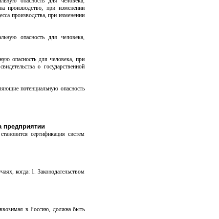
льную опасность для человека,
на производство, при изменении
цесса производства, при изменении
льную опасность для человека,
ную опасность для человека, при
свидетельства о государственной
вляющие потенциальную опасность
а предприятии
становится сертификация систем
аях, когда: 1. Законодательством
 ввозимая в Россию, должна быть