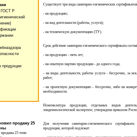
Существует три вида санитарно-гигиенических сертификатов
вии
 ГОСТ Р
- на продукцию;
гигиенический
- на вид деятельности (работы, услуги);
чение)
ификации
- на техническую документацию (ТУ).
ержании
Срок действия санитарно-гигиенического сертификата состав
ебназдзора
опасности
- на продукцию - пять лет;
- на опытную партию продукции - до одного года;
з продукции
- на виды деятельности, работы услуги - бессрочно, за и
работ;
- на проектную документацию - бессрочно, либо на конкре
необходимости.
Номенклатура продукции, отдельных видов деятель
эпидемиологической экспертизе, утверждена приказом Роспо
новил продажу 25
Для получения санитарно-гигиенического сертификата
ины
продукции, которой подлежат:
 продажа 25 тонн