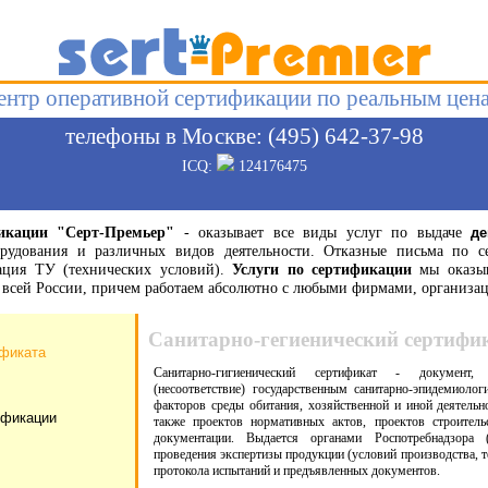
ентр оперативной сертификации по реальным цен
телефоны в Москве: (495) 642-37-98
ICQ:
124176475
икации "Серт-Премьер"
- оказывает все виды услуг по выдаче
де
орудования и различных видов деятельности. Отказные письма по с
рация ТУ (технических условий).
Услуги по сертификации
мы оказыв
по всей России, причем работаем абсолютно с любыми фирмами, органи
Санитарно-гегиенический сертифи
ификата
Санитарно-гигиенический сертификат - документ, 
(несоответствие) государственным санитарно-эпидемиоло
факторов среды обитания, хозяйственной и иной деятельно
ификации
также проектов нормативных актов, проектов строительс
документации. Выдается органами Роспотребнадзора (
проведения экспертизы продукции (условий производства, т
протокола испытаний и предъявленных документов.