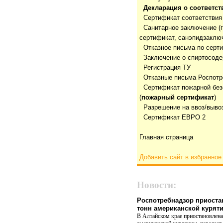
Декларация о соответст
Сертификат соответствия
Санитарное заключение (
сертификат, санэпидзаклю
Отказнoе письма по серт
Заключение о спиртосод
Регистрация ТУ
Отказные письма Роспотр
Сертификат пожарной без
(
пожарный сертификат
)
Разрешение на ввоз/выво
Сертификат ЕВРО 2
Главная страница
Добавить сайт в избранное
Новости:
Роспотребнадзор приоста
тонн американской курят
В Алтайском крае приостановлена