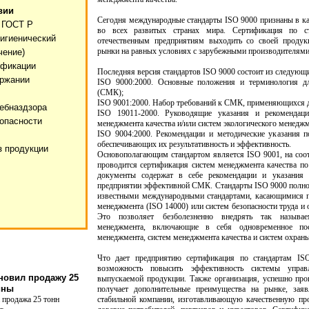
вии
Сегодня международные стандарты ISO 9000 признаны в ка
 ГОСТ Р
во всех развитых странах мира. Сертификация по с
гигиенический
отечественным предприятиям выходить со своей продук
рынки на равных условиях с зарубежными производителями
чение)
ификации
Последняя версия стандартов ISO 9000 состоит из следующ
ержании
ISO 9000:2000. Основные положения и терминология дл
(СМК);
ISO 9001:2000. Набор требований к СМК, применяющихся дл
ебназдзора
ISO 19011-2000. Руководящие указания и рекомендаци
опасности
менеджмента качества и/или систем экологического менеджм
ISO 9004:2000. Рекомендации и методические указания 
обеспечивающих их результативность и эффективность.
з продукции
Основополагающим стандартом является ISO 9001, на соот
проводится сертификация систем менеджмента качества по
документы содержат в себе рекомендации и указания
предприятии эффективной СМК. Стандарты ISO 9000 полно
известными международными стандартами, касающимися по
менеджмента (ISO 14000) или систем безопасности труда и
Это позволяет безболезненно внедрять так называ
менеджмента, включающие в себя одновременное пост
менеджмента, систем менеджмента качества и систем охраны
Что дает предприятию сертификация по стандартам IS
возможность повысить эффективность системы управ
новил продажу 25
выпускаемой продукции. Также организация, успешно пр
ины
получает дополнительные преимущества на рынке, зая
 продажа 25 тонн
стабильной компании, изготавливающую качественную пр