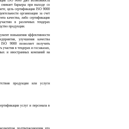
кация ISO 9000 дает возможность
, снимает барьеры при выходе со
ете, цель сертификации ISO 9000
еятельности организации за счет
нта качества, либо сертификация
участию в различных тендерах
дство продукции.
румент повышения эффективности
едприятия, улучшения качества
 ISO 9000 позволяет получить
 участия в тендерах и госзаказах,
нных и иностранных компаний на
етствия продукции или услуги
ертификации услуг и персонала в
документом, подтверждающим, что