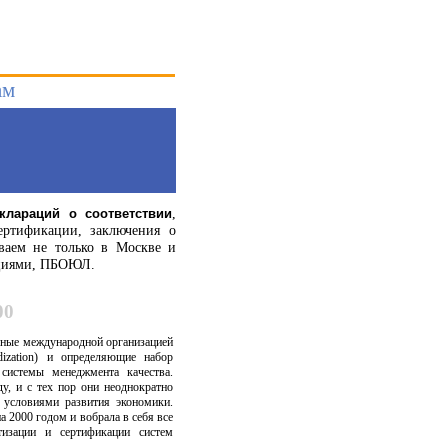
ам
,
клараций о соответствии
ертификации, заключения о
аем не только в Москве и
зациями, ПБОЮЛ.
00
анные международной организацией
ardization) и определяющие набор
системы менеджмента качества.
у, и с тех пор они неоднократно
 условиями развития экономики.
а 2000 годом и вобрала в себя все
тизации и сертификации систем