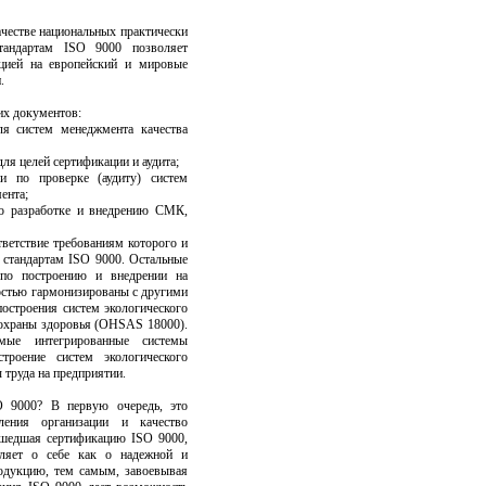
честве национальных практически
тандартам ISO 9000 позволяет
цией на европейский и мировые
.
их документов:
я систем менеджмента качества
я целей сертификации и аудита;
и по проверке (аудиту) систем
ента;
по разработке и внедрению СМК,
ветствие требованиям которого и
 стандартам ISO 9000. Остальные
 по построению и внедрении на
стью гармонизированы с другими
строения систем экологического
 охраны здоровья (OHSAS 18000).
емые интегрированные системы
роение систем экологического
 труда на предприятии.
O 9000? В первую очередь, это
ления организации и качество
ошедшая сертификацию ISO 9000,
вляет о себе как о надежной и
одукцию, тем самым, завоевывая