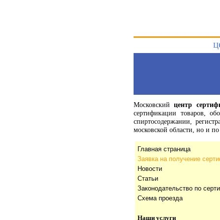
ц
Московский
центр сертиф
сертификации товаров, об
спиртосодержании, регист
московской области, но и 
Главная страница
Заявка на получение серт
Новости
Статьи
Законодательство по серт
Схема проезда
Наши услуги