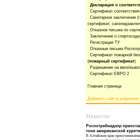
Декларация о соответст
Сертификат соответствия
Санитарное заключение (
сертификат, санэпидзаклю
Отказнoе письма по серт
Заключение о спиртосод
Регистрация ТУ
Отказные письма Роспотр
Сертификат пожарной без
(
пожарный сертификат
)
Разрешение на ввоз/выво
Сертификат ЕВРО 2
Главная страница
Добавить сайт в избранное
Новости:
Роспотребнадзор приоста
тонн американской курят
В Алтайском крае приостановлена