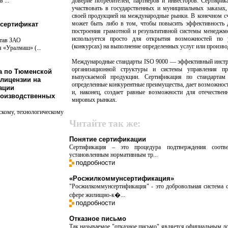
 ...
доверие потребителей, партнеров и инвесторов. Сертифи
участвовать в государственных и муниципальных заказах
своей продукцией на международные рынки. В конечном сч
может быть либо в том, чтобы повысить эффективность д
сертификат
построения грамотной и результативной системы менеджме
используется просто для открытия возможностей по 
став ЗАО
(конкурсах) на выполнение определенных услуг или произво
 «Уралмаш» (...
Международные стандарты ISO 9000 — эффективный инст
организационной структуры и системы управления пр
а по Тюменской
выпускаемой продукции. Сертификация по стандартам
 лицензии на
определенные конкурентные преимущества, дает возможность
ации
и, наконец, создает равные возможности для отечестве
оизводственных
мировых рынках.
скому, технологическому
Читайте так же:
Понятие сертификации
Сертификация – это процедура подтверждения соотв
установленным нормативным тр...
подробности
«Росжилкоммунсертификация»
"Росжилкоммунсертификация" - это добровольная система с
сфере жилищно-к�...
подробности
Отказное письмо
Так называемое "отказное письмо" является официальным 