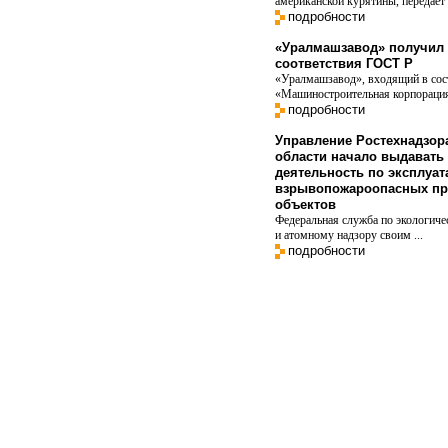
американской курятины, передает в
подробности
«Уралмашзавод» получил 
соответствия ГОСТ Р
«Уралмашзавод», входящий в со
«Машиностроительная корпорация
подробности
Управление Ростехнадзор
области начало выдавать
деятельность по эксплуат
взрывопожароопасных пр
объектов
Федеральная служба по экологиче
и атомному надзору своим ...
подробности