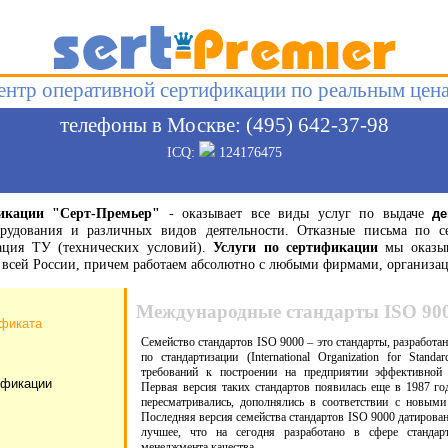
ентр оперативной сертификации по реальным цен
телефоны в Москве: (495) 642-37-98
ICQ:
124176475
икации "Серт-Премьер"
- оказывает все виды услуг по выдаче
де
орудования и различных видов деятельности. Отказные письма по с
рация ТУ (технических условий).
Услуги по сертификации
мы оказыв
по всей России, причем работаем абсолютно с любыми фирмами, органи
Международные стандарты ISO 90
ификата
Семейство стандартов ISO 9000 – это стандарты, разработ
по стандартизации (International Organization for Stand
требований к построении на предприятии эффективной 
ификации
Первая версия таких стандартов появилась еще в 1987 год
пересматривались, дополнялись в соответствии с новыми
Последняя версия семейства стандартов ISO 9000 датирован
лучшее, что на сегодня разработано в сфере стандар
менеджмента качества.